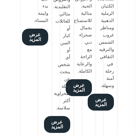
الكثبان
الحية.
بدء
التقليدية.
الرملية
مثالية
وليمة
مثالي
الذهبية
للاستمتاع
المساء.
للعائلات
ومناظر
بجمال
أو
عرض
غروب
صحراء
كبار
المزيد
الشمس
دبي
السن
والترفيه
مع
أو
الثقافي
الراحة
أي
في
والرعاية
شخص
رحلة
الكاملة.
يبحث
آمنة
عن
عرض
وسهلة.
رحلة
المزيد
صحراوية
عرض
أكثر
المزيد
سلاسة.
عرض
المزيد