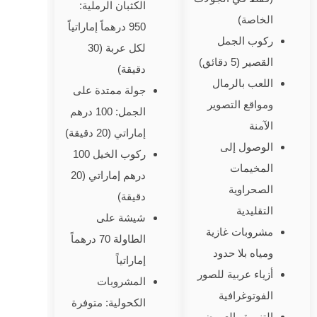
الكثبان الرملية:
الخاصة)
950 درهماً إماراتياً
ركوب الجمل
لكل عربة (30
القصير (5 دقائق)
دقيقة)
اللعب بالرمال
جولة ممتدة على
ومواقع التصوير
الجمل: 100 درهم
الآمنة
إماراتي (20 دقيقة)
الوصول إلى
ركوب الخيل 100
المخيمات
درهم إماراتي (20
الصحراوية
دقيقة)
التقليدية
شيشة على
مشروبات غازية
الطاولة 70 درهماً
ومياه بلا حدود
إماراتياً
أزياء عربية للصور
المشروبات
الفوتوغرافية
الكحولية: متوفرة
التنورة والعروض