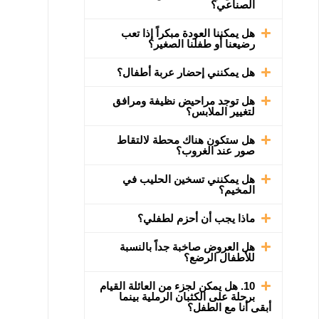
الصناعي؟
هل يمكننا العودة مبكراً إذا تعب
رضيعنا أو طفلنا الصغير؟
هل يمكنني إحضار عربة أطفال؟
هل توجد مراحيض نظيفة ومرافق
لتغيير الملابس؟
هل ستكون هناك محطة لالتقاط
صور عند الغروب؟
هل يمكنني تسخين الحليب في
المخيم؟
ماذا يجب أن أحزم لطفلي؟
هل العروض صاخبة جداً بالنسبة
للأطفال الرضع؟
10. هل يمكن لجزء من العائلة القيام
برحلة على الكثبان الرملية بينما
أبقى أنا مع الطفل؟