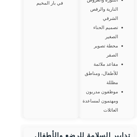
في بار المخيم
النارية والرقص
الشرقي
تصميم الحناء
الصغير
محطة تصوير
الصقر
مقاعد ملائمة
للأطفال، ومناطق
مظللة
موظفون مدربون
ومهتمون لمساعدة
العائلات
تدابير السلامة للرضع والأطفال