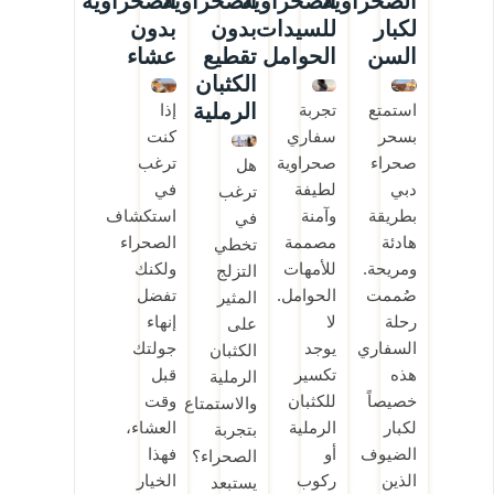
الصحراوية
الصحراوية
الصحراوية
الصحراوية
لكبار
للسيدات
بدون
بدون
السن
الحوامل
تقطيع
عشاء
الكثبان
الرملية
استمتع
تجربة
إذا
بسحر
سفاري
كنت
صحراء
صحراوية
ترغب
هل
دبي
لطيفة
في
ترغب
بطريقة
وآمنة
استكشاف
في
هادئة
مصممة
الصحراء
تخطي
ومريحة.
للأمهات
ولكنك
التزلج
صُممت
الحوامل.
تفضل
المثير
رحلة
لا
إنهاء
على
السفاري
يوجد
جولتك
الكثبان
هذه
تكسير
قبل
الرملية
خصيصاً
للكثبان
وقت
والاستمتاع
لكبار
الرملية
العشاء،
بتجربة
الضيوف
أو
فهذا
الصحراء؟
الذين
ركوب
الخيار
يستبعد