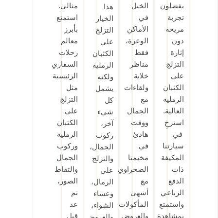
يفضلون
الخيل
مثالي.
هذا
تجربة
في
استمتع
الخيار
مريحة
الأماكن
بأبرز
التزلج
دون
الوعرة،
معالم
على
إثارة
فقط
رحلات
الكثبان
التزلج
مناظر
السفاري
الرملية
على
خلابة
الرئيسية
ولكنه
الكثبان
ولقاءات
مثل
يشمل
الرملية
مع
التزلج
كل
العالية.
الجمال
على
شيء
استرخِ
ووقت
الكثبان
آخر،
في
هادئ
الرملية
ركوب
سيارتنا
في
وركوب
الجمال،
المكيفة
مخيمنا
الجمال
والتزلج
ذات
الصحراوي
والتقاط
على
الدفع
مع
الصور،
الرمال،
الرباعي
أشهى
ثم
وعشاء
واستمتع
المأكولات
عد
الشواء،
بمشاهدة
والعروض
قبل
والعروض