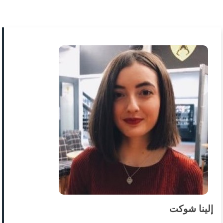
إلينا شوكت