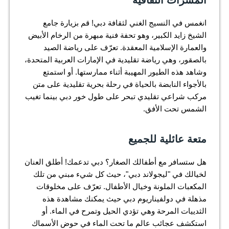
انغمس في النسيج الغني لثقافة دبي! قم بزيارة جامع
الشيخ زايد الكبير، وهو تحفة فنية مبهرة من الرخام الأبيض
والعمارة الإسلامية المعقدة. تعرّف على رياضة الصيد
بالصقور، وهي رياضة تقليدية في الإمارات العربية المتحدة،
وشاهد هذه الطيور المهيبة أثناء ممارستها. أو استمتع
بالأجواء النابضة بالحياة في رحلة بحرية تقليدية على متن
مركب شراعي تقليدي تبحر على طول خور دبي بينما تغيب
الشمس تحت الأفق.
متعة عائلية للجميع
هل ستسافر مع أطفالك الصغار؟ دبي تدعمك! أطلق العنان
لخيالك في "ليجولاند دبي"، حيث كل شيء مبني من تلك
المكعبات الملونة وخيال الأطفال. تعرّف على مخلوقات
مذهلة في دولفيناريوم دبي حيث يمكنك مشاهدة هذه
الثدييات المرحة وهي تؤدي الحيل وتمرح في الماء. أو
استكشف عجائب عالم ما تحت الماء في حوض الأسماك