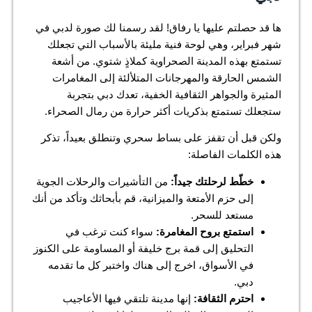
ها قد حصلتم عليها يا رفاق! لقد رسمنا لك صورة لدبي في
شهر فبراير، وهي لوحة فنية مليئة بالأسباب التي تجعلك
تستمتع بهذه المدينة الصحراوية كملاذٍ شتوي. من أشعة
الشمس الحارقة والمهرجانات المتلألئة إلى المغامرات
المثيرة والجواهر الثقافية الخفية، تعدك دبي بتجربة
ستجعلك تستمتع بذكريات أكثر حرارة من رمال الصحراء.
ولكن قبل أن تقفز على بساط سحري وتنطلق بعيداً، تذكر
هذه الكلمات الفاصلة:
خطّط لرحلتك جيداً:
من التأشيرات والرحلات الجوية
إلى حزم الأمتعة والميزانية، قم بأبحاثك وتأكد من أنك
مستعد للسحر.
استمتع بروح المغامرة:
سواء كنت ترغب في
التحليق إلى قمة برج خليفة أو المساومة على الكنوز
في الأسواق، اخرج إلى هناك واختبر كل ما تقدمه
دبي.
احترم الثقافة:
إنها مدينة تلتقي فيها الأعاجيب