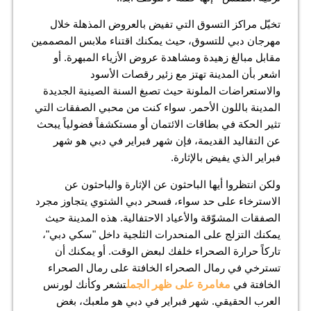
تخيّل مراكز التسوق التي تفيض بالعروض المذهلة خلال
مهرجان دبي للتسوق، حيث يمكنك اقتناء ملابس المصممين
مقابل مبالغ زهيدة ومشاهدة عروض الأزياء المبهرة. أو
اشعر بأن المدينة تهتز مع زئير رقصات الأسود
والاستعراضات الملونة حيث تصبغ السنة الصينية الجديدة
المدينة باللون الأحمر. سواء كنت من محبي الصفقات التي
تثير الحكة في بطاقات الائتمان أو مستكشفاً فضولياً يبحث
عن التقاليد القديمة، فإن شهر فبراير في دبي هو شهر
فبراير الذي يفيض بالإثارة.
ولكن انتظروا أيها الباحثون عن الإثارة والباحثون عن
الاسترخاء على حد سواء، فسحر دبي الشتوي يتجاوز مجرد
الصفقات المشوّقة والأعياد الاحتفالية. هذه المدينة حيث
يمكنك التزلج على المنحدرات الثلجية داخل "سكي دبي"،
تاركاً حرارة الصحراء خلفك لبعض الوقت. أو يمكنك أن
تسترخي في رمال الصحراء الخافتة على رمال الصحراء
الخافتة في
مغامرة على ظهر الجمل
تشعر وكأنك لورنس
العرب الحقيقي. شهر فبراير في دبي هو ملعبك، بغض