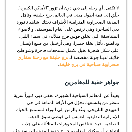
لا تكتمل أي رحلة إلى دبي دون أن تزور "الأماكن الكبيرة".
حلّق إلى قمة أطول مبنى في العالم، برج خليفة، وتأمّل
المدينة الصحراوية المترامية الأطراف تحتك. شاهد نافورة
دبي الساحرة وهي ترقص على أنغام الموسيقى والأضواء
المتناسقة التي تخلق قوس قزح متلألئ في سماء الليل.
وبالطبع، تأمّل نخلة جميرا، وهي أرخبيل من صنع الإنسان
على شكل شجرة نخيل تكتمل بمنتجعات فاخرة وشواطئ
خلابة. لدينا جولة مخصصة لـ
برج خليفة مع رحلة سفاري
صحراوية صباحية في برج خليفة
.
جواهر خفية للمغامرين
بعيداً عن المعالم السياحية الشهيرة، تخفي دبي كنوزاً سرية
تنتظر من يكتشفها. تجوّل في الأزقة المتاهة في حي
الفهيدي التاريخي، وعُد بالزمن إلى الوراء لتستمتع بالحياة
الإماراتية التقليدية. انغمس في فوضى سوق الذهب
الصاخبة، حيث تتنافس المجوهرات المتلألئة على جذب
انتباهك. أو يمكنك المغامرة خارج حدود المدينة إلى سد حتّا،