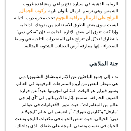
الرملية الذهبية في سيارة دفع رباعي ومشاهدة غروب
الشمس وهي ترسم الرمال بألوان نارية.
ركوب الجمال
,
التزلج على الرمال
و
مراقبة النجوم
تحت مجرة درب التبانة
ليست سوى بعض الطرق للاستفادة من بدويتك الداخلية.
وإذا كنت تتوق إلى بعض الإثارة الجليدية، فإن "سكي دبي"
بانتظارك! تخيّل أن تتزلج على المنحدرات الثلجية في وسط
الصحراء - إنها مفارقة أرض العجائب الشتوية المثالية.
جنة الملاهي
نداء إلى جميع الباحثين عن الإثارة وعشاق التشويق! دبي
هي موطن لبعض من أروع المنتزهات الترفيهية في العالم،
وشهر فبراير هو الوقت المثالي لتجربتها بعيداً عن حرارة
الصيف الحارقة. استمتع بإثارة الأدرينالين في "آي إم جي
عالم من المغامرات"، حيث تدور الأفعوانيات في عوالم
"مارفل" و"كارتون نتورك". أو انغمس في عالم "ليجولاند
دبي" الخيالي، حيث تنبض الحياة في مكعبات الليجو وتبعث
الحياة في نفسك وتضفي البهجة على طفلك الذي بداخلك.