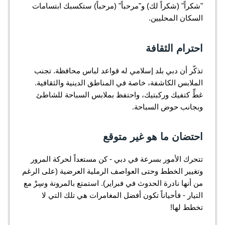
"شكراً" (شكراً لك) و"مرحباً" (مرحباً) ستكسبك ابتسامات
السكان المحليين.
احترام الثقافة
تذكّر أن دبي بلد إسلامي له قواعد لباس محافظة. تجنب
الملابس الكاشفة، خاصة في المناطق الدينية والثقافية.
غطِّ كتفيك وركبتيك، واحتفظ بملابس السباحة للشاطئ
وبجانب حوض السباحة.
احتضان ما هو غير متوقع
تتحرك الأمور بسرعة في دبي - كن مستعداً لحركة المرور
وتغيير الخطط وحتى العواصف الرملية العرضية (على الرغم
من أنها نادرة الحدوث في فبراير). استمتع بالمرونة وسِرْ مع
التيار - فأحياناً تكون أفضل المغامرات هي تلك التي لا
تخطط لها!