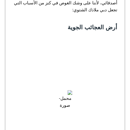
أصدقائي، لأننا على وشك الغوص في كنز من الأسباب التي
تجعل دبي ملاذك الشتوي:
أرض العجائب الجوية
الطقس في دبي
دبي
6:15 ص,
أغسطس 7, 2026
34
°C
سماء صافية
41 %
997 م ب
11 ميكروفون
هبوب الرياح:
12 ميكروفون
السحب:
0%