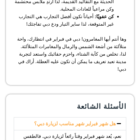
الحديثة مع التقاليد القديمة، لذا ارتدِ ملابس محتشمة
وكن مراعياً للعادات المحلية.
كن عفويًا:
أحياناً تكون أفضل التجارب هي التجارب
غير المتوقعة، لذا ساير التيار ودع دبي تفاجئك!
وها أنتم أيها المغامرون! دبي في فبراير في انتظارك، واحة
متلألئة من أشعة الشمس والرمال والمغامرات المتلألئة.
لذا، تخلص من كآبة الشتاء، واحزم حقائبك واستعد لتجربة
مدينة تعيد تعريف ما يمكن أن تكون عليه العطلة. أراك في
دبي!
الأسئلة الشائعة
هل شهر فبراير شهر مناسب لزيارة دبي؟
نعم، يُعد شهر فبراير وقتاً رائعاً لزيارة دبي. فالطقس