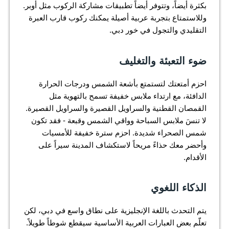
بكثرة أيضاً، وتتوفر أيضاً تطبيقات مشاركة الركوب مثل أوبر.
وللاستمتاع بتجربة عربية أصيلة يمكنك ركوب قارب العبرة
التقليدي والتجول في خور دبي.
ضوء التعبئة والتغليف
احزم أمتعتك لتستمتع بأشعة الشمس ودرجات الحرارة
الدافئة، مع ارتداء ملابس خفيفة تسمح بالتهوية مثل
القمصان القطنية والسراويل القصيرة والسراويل القصيرة.
لا تنسَ ملابس السباحة وواقي الشمس وقبعة - فقد تكون
شمس الصحراء شديدة. احزم سترة خفيفة للأمسيات
وأحضر معك حذاءً مريحاً لاستكشاف المدينة سيراً على
الأقدام.
الذكاء اللغوي
يتم التحدث باللغة الإنجليزية على نطاق واسع في دبي، لكن
تعلّم بعض العبارات العربية الأساسية سيقطع شوطاً طويلاً.