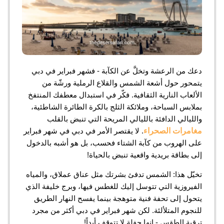
دعك من الرعشة وتخلَّ عن الكآبة - فشهر فبراير في دبي
يتمحور حول أشعة الشمس والقلاع الرملية ورشّة من
الألعاب النارية الثقافية. فكّر في استبدال معطفك المنتفخ
بملابس السباحة، وملائكة الثلج بالكرة الطائرة الشاطئية،
والليالي الدافئة بالليالي المريحة التي تنبض بالقلب
مغامرات الصحراء
. لا يقتصر الأمر في دبي في شهر فبراير
على الهروب من كآبة الشتاء فحسب، بل هو أشبه بالدخول
إلى بطاقة بريدية واقعية تنبض بالحياة!
تخيّل هذا: الشمس تدفئ بشرتك مثل عناق عملاق، والمياه
الفيروزية التي تتوسل إليك للغطس فيها، وبرج خليفة الذي
يتحول إلى تحفة فنية متوهجة بينما يفسح النهار الطريق
للنجوم المتلألئة. لكن شهر فبراير في دبي أكثر من مجرد
ترقية الطقس - إنها حفلة لا تتوقف أبداً!