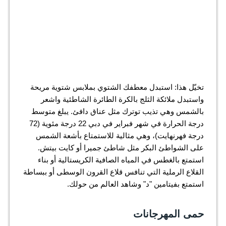
الرؤية:
10 كم
شروق الشمس:
5:48 صباحًا
غروب الشمس:
7:00 pm
الطقس من خريطة الطقس المفتوح
تخيّل هذا: استبدل معطفك الشتوي بملابس شتوية مريحة
واستبدل ملائكة الثلج بالكرة الطائرة الشاطئية واشعر
بالشمس وهي تذيب توترك مثل عناق دافئ. يبلغ متوسط
درجة الحرارة في شهر فبراير في دبي 22 درجة مئوية (72
درجة فهرنهايت)، وهي مثالية للاستمتاع بأشعة الشمس
على الشواطئ البكر مثل شاطئ جميرا أو كايت بيتش.
استمتع بالغطس في المياه الصافية الكريستالية أو بناء
القلاع الرملية التي تنافس قلاع القرون الوسطى أو ببساطة
استمتع بفيتامين "د" وشاهد العالم من حولك.
حمى المهرجانات