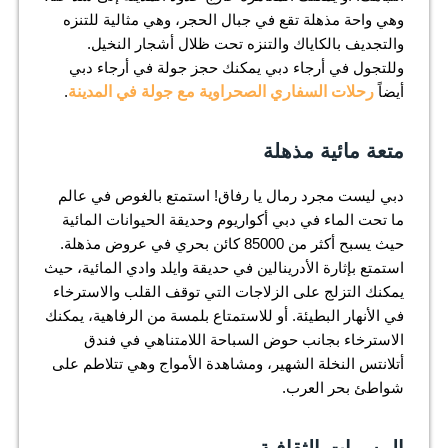
وهي واحة مذهلة تقع في جبال الحجر، وهي مثالية للتنزه
والتجديف بالكاياك والتنزه تحت ظلال أشجار النخيل.
وللتجول في أرجاء دبي يمكنك حجز جولة في أرجاء دبي
أيضاً
رحلات السفاري الصحراوية مع جولة في المدينة
.
متعة مائية مذهلة
دبي ليست مجرد رمال يا رفاق! استمتع بالغوص في عالم
ما تحت الماء في دبي أكواريوم وحديقة الحيوانات المائية
حيث يسبح أكثر من 85000 كائن بحري في عروض مذهلة.
استمتع بإثارة الأدرينالين في حديقة وايلد وادي المائية، حيث
يمكنك التزلج على الزلاجات التي توقف القلب والاسترخاء
في الأنهار البطيئة. أو للاستمتاع بلمسة من الرفاهية، يمكنك
الاسترخاء بجانب حوض السباحة اللامتناهي في فندق
أتلانتس النخلة الشهير، ومشاهدة الأمواج وهي تتلاطم على
شواطئ بحر العرب.
المسرات الثقافية