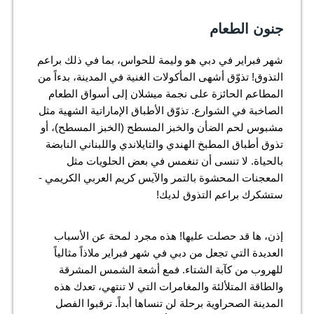
جنون الطعام
شهر فبراير في دبي هو وليمة للحواس، بما في ذلك براعم
التذوق! تذوّق أشهى المأكولات الغنية في المدينة، بدءاً من
المطاعم الحائزة على نجمة ميشلان إلى أسواق الطعام
الصاخبة في الشوارع. تذوّق الأطباق الإماراتية الشهية مثل
مشبوس لحم الضأن والخبز المسطح (الخبز المسطح)، أو
تذوق أطباق المطبخ الهندي والتايلاندي واللبناني النابضة
بالحياة. لا تنسى أن تنغمس في بعض الحلويات مثل
المعجنات المحشوة بالتمر والآيس كريم العربي الكريمي -
ستشكرك براعم التذوق لديك!
إذن، ها قد حصلت عليها! هذه مجرد لمحة عن الأسباب
العديدة التي تجعل من دبي في شهر فبراير ملاذاً مثالياً
للهروب من كآبة الشتاء. فمع أشعة الشمس المشرقة
والطاقة المتلألئة والمغامرات التي لا تنتهي، تعدك هذه
المدينة الصحراوية برحلة لن تنساها أبداً. ترقبوا الفصل