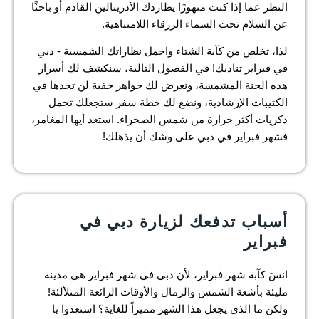
النظر عما إذا كنت متهورًا يطاردك الأدرينالين القادم أو باحثًا
عن السلام تحت السماء الزرقاء اللامتناهية.
لذا، تخلص من كآبة الشتاء واحمل نظاراتك الشمسية - دبي
في فبراير تناديك! في الفصول التالية، سنكشف لك أسرار
هذه الجنة المشمسة، ونعرض لك جواهر خفية لن تجدها في
الكتيبات الإرشادية، ونضع لك خطة سفر ستجعلك تحمل
ذكريات أكثر حرارة من شمس الصحراء. استعد أيها المغامر،
فشهر فبراير في دبي على وشك أن يذهلك!
أسباب تدفعك لزيارة دبي في
فبراير
انسَ كآبة شهر فبراير، لأن دبي في شهر فبراير هي مدينة
مليئة بأشعة الشمس والرمال والأوقات الرائعة المتلألئة!
ولكن ما الذي يجعل هذا الشهر مميزاً للغاية؟ استعدوا يا