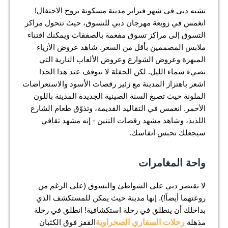
تشبه دبي في شهر فبراير مدينة مسكونة بروح الاحتفال!
انغمس في زوبعة مهرجان دبي للتسوق، حيث تتحول مراكز
التسوق إلى مراكز تسوق مفعمة بالصفقات ويمكنك اقتناء
ملابس المصممين بأقل من السعر. شاهد عروض الأزياء
المبهرة وعروض الشوارع وعروض الألعاب النارية التي
تضيء سماء الليل. لكن الحفلة لا تتوقف عند هذا الحد!
اشعر باهتزاز المدينة مع زئير رقصات الأسود والاستعراضات
الملونة حيث تصبغ السنة الصينية الجديدة المدينة باللون
الأحمر. انغمس في التقاليد القديمة، وتذوّق طعام الشارع
اللذيذ، وشاهد مشهد رقصات التنين - إنه مشهد ثقافي
سيجعلك تحبس أنفاسك.
واحة المغامرات
لا تقتصر دبي على الشواطئ والتسوق (على الرغم من
روعتهما أيضاً!). إنها مدينة حيث يمكن للمستكشف الذي
بداخلك أن ينطلق في رحلة استكشافية! انطلق في رحلة
مذهلة
رحلات السفاري الصحراوية
القفز فوق الكثبان