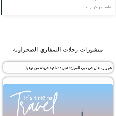
غاضب ولكن رائع.
منشورات رحلات السفاري الصحراوية
شهر رمضان في دبي للسياح؛ تجربة ثقافية فريدة من نوعها