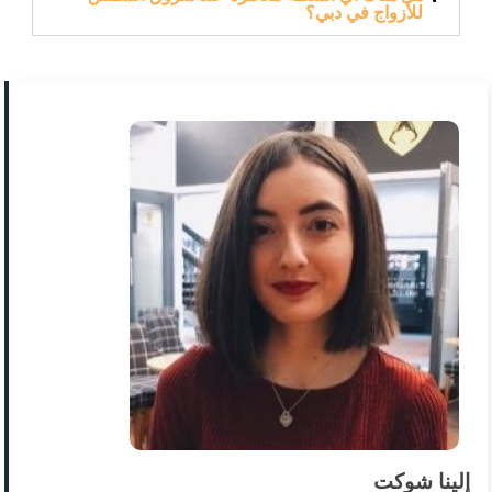
للأزواج في دبي؟
إلينا شوكت