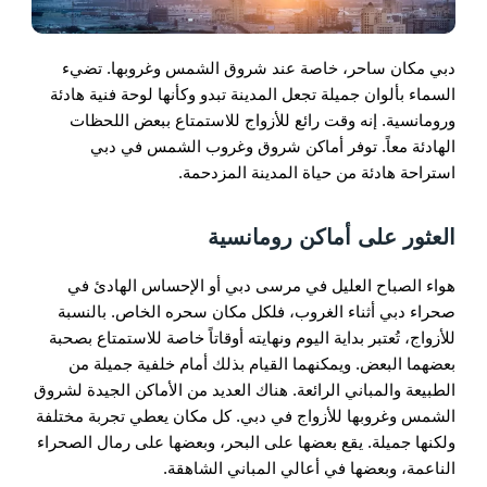
دبي مكان ساحر، خاصة عند شروق الشمس وغروبها. تضيء
السماء بألوان جميلة تجعل المدينة تبدو وكأنها لوحة فنية هادئة
ورومانسية. إنه وقت رائع للأزواج للاستمتاع ببعض اللحظات
الهادئة معاً. توفر أماكن شروق وغروب الشمس في دبي
استراحة هادئة من حياة المدينة المزدحمة.
العثور على أماكن رومانسية
هواء الصباح العليل في مرسى دبي أو الإحساس الهادئ في
صحراء دبي أثناء الغروب، فلكل مكان سحره الخاص. بالنسبة
للأزواج، تُعتبر بداية اليوم ونهايته أوقاتاً خاصة للاستمتاع بصحبة
بعضهما البعض. ويمكنهما القيام بذلك أمام خلفية جميلة من
الطبيعة والمباني الرائعة. هناك العديد من الأماكن الجيدة لشروق
الشمس وغروبها للأزواج في دبي. كل مكان يعطي تجربة مختلفة
ولكنها جميلة. يقع بعضها على البحر، وبعضها على رمال الصحراء
الناعمة، وبعضها في أعالي المباني الشاهقة.