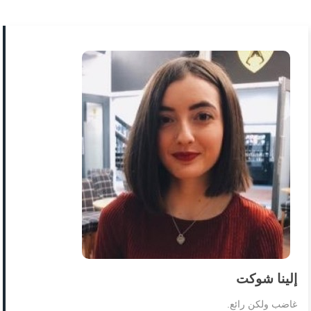
إلينا شوكت
غاضب ولكن رائع.