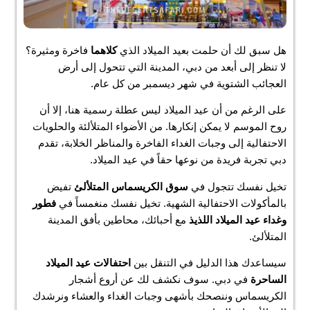
هل سبق لك أن حلمت بعيد الميلاد الذي
كلاهما
فاخرة ومثيرة؟
لا تنظر إلى أبعد من دبي، المدينة التي تتحول إلى أرض
العجائب الشتوية في شهر ديسمبر من كل عام.
على الرغم من أن عيد الميلاد ليس عطلة رسمية هنا، إلا أن
روح الموسم لا يمكن إنكارها. من الأضواء المتلألئة والحلويات
الاحتفالية إلى وجبات الغداء الفاخرة والمناظر الخلابة، تقدم
دبي تجربة فريدة من نوعها حقاً في عيد الميلاد.
تخيل نفسك تتجول في
سوق الكريسماس المتلألئ
تفيض
بالمأكولات الاحتفالية الشهية. تخيل نفسك منغمساً في
فطور
وغداء عيد الميلاد اللذيذ
مع أحبائك، محاطين بأفق المدينة
المتلألئ.
سيساعدك هذا الدليل في التنقل بين
احتفالات عيد الميلاد
الساحرة
في دبي. سوف نكشف لك عن أروع أشجار
الكريسماس وننصحك بأشهى وجبات الغداء والعشاء ونرشدك