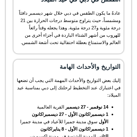
عادةً ما يكون الطقس في دبي خلال شهر ديسمبر دافئاً
ومشمساً، حيث يتراوح متوسط درجات الحرارة بين 21
درجة مئوية و27 درجة مئوية. وهذا يجعله وقتاً رائعاً
للهروب من أشهر الشتاء الباردة في أجزاء أخرى من
العالم والاستمتاع بعطلة احتفالية تحت أشعة الشمس.
التواريخ والأحداث الهامة
إليك بعض التواريخ والأحداث المهمة التي يجب أن تضعها
في اعتبارك عند التخطيط لرحلتك إلى دبي بمناسبة عيد
الميلاد:
14 نوفمبر - 27 ديسمبر
القرية العالمية
1 ديسمبر/كانون الأول - 27 ديسمبر/كانون
الأول
سوق مدينة جميرا للأعياد في مدينة جميرا
1 ديسمبر/كانون الأول - 8 يناير/كانون
الثاني
المدينة الشتوية في مدينة إكسبو دبي