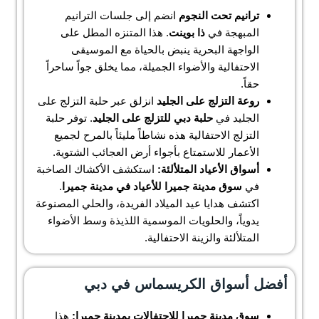
ترانيم تحت النجوم
انضم إلى جلسات الترانيم
المبهجة في
ذا بوينت
. هذا المتنزه المطل على
الواجهة البحرية ينبض بالحياة مع الموسيقى
الاحتفالية والأضواء الجميلة، مما يخلق جواً ساحراً
حقاً.
روعة التزلج على الجليد
انزلق عبر حلبة التزلج على
الجليد في
حلبة دبي للتزلج على الجليد
. توفر حلبة
التزلج الاحتفالية هذه نشاطاً مليئاً بالمرح لجميع
الأعمار للاستمتاع بأجواء أرض العجائب الشتوية.
أسواق الأعياد المتلألئة:
استكشف الأكشاك الصاخبة
في
سوق مدينة جميرا للأعياد في مدينة جميرا
.
اكتشف هدايا عيد الميلاد الفريدة، والحلي المصنوعة
يدوياً، والحلويات الموسمية اللذيذة وسط الأضواء
المتلألئة والزينة الاحتفالية.
أفضل أسواق الكريسماس في دبي
سوق مدينة جميرا للاحتفالات بمدينة جميرا:
هذا