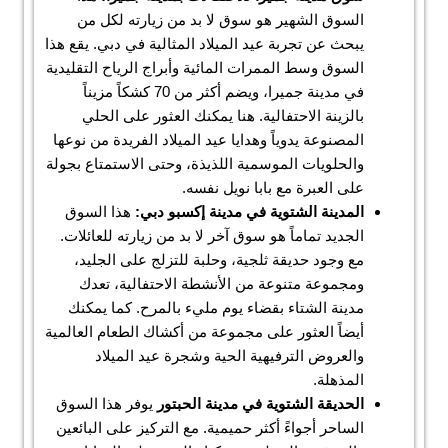
السوق الشهير هو سوق لا بد من زيارته لكل من
يبحث عن تجربة عيد الميلاد المثالية في دبي. يقع هذا
السوق وسط الممرات المائية وأبراج الرياح التقليدية
في مدينة جميرا، ويضم أكثر من 70 كشكاً مزيناً
بالزينة الاحتفالية. هنا يمكنك العثور على الحلي
المصنوعة يدوياً وهدايا عيد الميلاد الفريدة من نوعها
والحلويات الموسمية اللذيذة، وحتى الاستمتاع بجولة
على العبرة مع بابا نويل نفسه.
المدينة الشتوية في مدينة إكسبو دبي:
هذا السوق
الجديد تماماً هو سوق آخر لا بد من زيارته للعائلات.
مع وجود حديقة ثلجية، وحلبة للتزلج على الجليد،
ومجموعة متنوعة من الأنشطة الاحتفالية، تعدك
مدينة الشتاء بقضاء يوم مليء بالمرح. كما يمكنك
أيضاً العثور على مجموعة من أكشاك الطعام العالمية
والعروض الترفيهية الحية وشجرة عيد الميلاد
المذهلة.
الحديقة الشتوية في مدينة الحبتور
يوفر هذا السوق
الساحر أجواءً أكثر حميمية. مع التركيز على البائعين