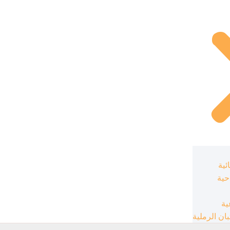
ئية
حية
ية
ان الرملية