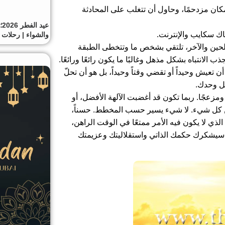
كان مزدحمًا، وحاول أن تتغلب على المحادثة
ع
اك سكايب والإنترنت.
والشواء | رحلات 
الحين والآخر، تلتقي بشخص ما وتتخطى الطبقة
الانتباه بشكل مذهل وغالبًا ما يكون رائعًا ورائعًا.
ن تعيش وحيداً أو تقضي وقتاً وحيداً، بل هو أن تحلّ
ل وحدك.
ومزعجًا. ربما تكون قد أغضبت الآلهة الأفضل، أو
لعن كل شيء. لا شيء يسير حسب المخطط. حسناً،
ي لا يكون فيه الأمر ممتعًا في الوقت الراهن،
 سيشكرك حكمك الذاتي واستقلاليتك وعزيمتك