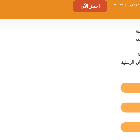
احجز الآن
ة
ية
ة
ن الرملية