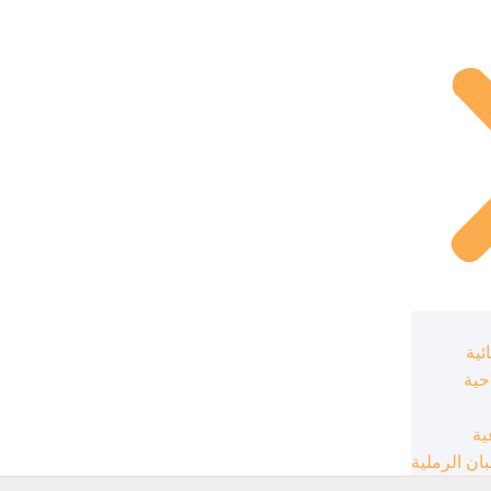
ئية
حية
ية
ان الرملية