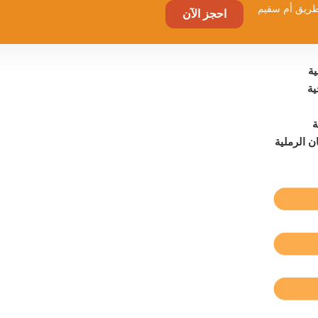
احجز الآن
ة
ية
ة
ن الرملية