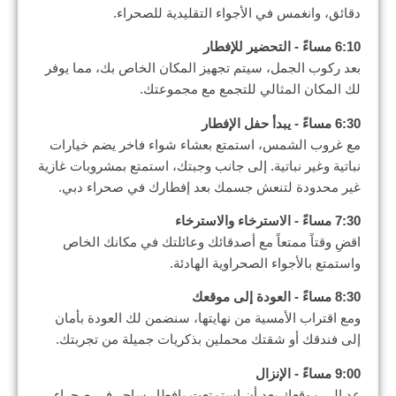
دقائق، وانغمس في الأجواء التقليدية للصحراء.
6:10 مساءً - التحضير للإفطار
بعد ركوب الجمل، سيتم تجهيز المكان الخاص بك، مما يوفر
لك المكان المثالي للتجمع مع مجموعتك.
6:30 مساءً - يبدأ حفل الإفطار
مع غروب الشمس، استمتع بعشاء شواء فاخر يضم خيارات
نباتية وغير نباتية. إلى جانب وجبتك، استمتع بمشروبات غازية
غير محدودة لتنعش جسمك بعد إفطارك في صحراء دبي.
7:30 مساءً - الاسترخاء والاسترخاء
اقضِ وقتاً ممتعاً مع أصدقائك وعائلتك في مكانك الخاص
واستمتع بالأجواء الصحراوية الهادئة.
8:30 مساءً - العودة إلى موقعك
ومع اقتراب الأمسية من نهايتها، سنضمن لك العودة بأمان
إلى فندقك أو شقتك محملين بذكريات جميلة من تجربتك.
9:00 مساءً - الإنزال
عد إلى موقعك بعد أن استمتعت بإفطار ساحر في صحراء