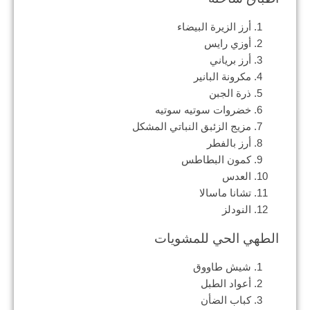
أرز الزيرة البيضاء
أوزي رايس
أرز برياني
مكرونة البانير
ذرة الجبن
خضروات سوتيه سوتيه
مزيج الزئبق النباتي المشكل
أرز بالفطر
كمون البطاطس
العدس
تشانا ماسالا
النودلز
الطهي الحي للمشويات
شيش طاووق
أعواد الطبل
كباب الضأن