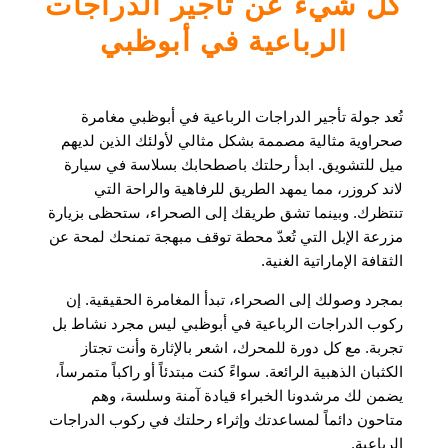
كل شيء عن تأجير الدراجات
الرباعية في أبوظبي
تُعد جولة تأجير الدراجات الرباعية في أبوظبي مغامرة
صحراوية مثالية مصممة بشكل مثالي لأولئك الذين لديهم
ميل للتشويق. ابدأ رحلتك باصطحابك بسلاسة في سيارة
لاند كروزر، مما يمهد الطريق للرفاهية والراحة التي
تنتظرك. وبينما تشق طريقك إلى الصحراء، ستحظى بزيارة
مزرعة الإبل التي تُعدّ محطة توقف مبهجة تمنحك لمحة عن
الثقافة الإماراتية الغنية.
بمجرد وصولك إلى الصحراء، تبدأ المغامرة الحقيقية. إن
ركوب الدراجات الرباعية في أبوظبي ليس مجرد نشاط بل
تجربة. مع كل دورة للمحرك، اشعر بالإثارة وأنت تجتاز
الكثبان الذهبية الرائعة. سواءً كنت مبتدئاً أو راكباً متمرساً،
يضمن لك مرشدونا الخبراء قيادة آمنة وسلسة، وهم
متاحون دائماً لمساعدتك وإثراء رحلتك في ركوب الدراجات
الرباعية.