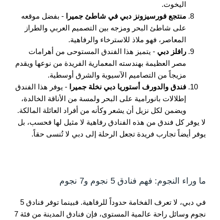
اليخوت.
منتجع فورسيزونز دبي في شاطئ جميرا
- بفضل موقعه
على شاطئ البحر ومزجه بين التصميم العربي والطراز
المعاصر، فهو ملاذ للاسترخاء والرفاهية.
رافلز دبي
- يتميز هذا الفندق المستوحى من أهرامات
مصر العظيمة بهندسته المعمارية الفريدة من نوعها ويقدم
مزيجاً من التصاميم الآسيوية والشرق أوسطية.
فندق والدورف أستوريا دبي نخلة جميرا
- يوفر هذا الفندق
إطلالات بانورامية على البحر ولمسة من الأناقة الخالدة،
ويضمن لكل نزيل أن يشعر وكأنه من أفراد العائلة المالكة.
لا يوفر كل فندق من هذه الفنادق رفاهية لا مثيل لها فحسب، بل
يوفر أيضاً تجارب فريدة تجعل الرحلة إلى دبي لا تُنسى حقاً.
ما وراء النجوم: فهم فنادق 5 نجوم و7 نجوم
في دبي، لا تعرف الفخامة حدوداً للرفاهية. فبينما توفر فنادق 5
نجوم وسائل راحة عالمية المستوى، فإن فنادق المدينة من فئة 7