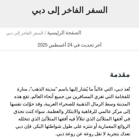
السفر الفاخر إلى دبي
الصفحة الرئيسية
/
السفر الفاخر إلى دبي
آخر تحديث في 24 أغسطس 2025
مقدمة
تُعد دبي، التي غالباً ما يُشار إليها باسم "مدينة الذهب"، منارة
للفخامة التي تغري المسافرين من جميع أنحاء العالم. تقع هذه
المدينة وسط الرمال الذهبية للصحراء العربية، وقد حوّلت نفسها
إلى مركز عالمي للرفاهية والابتكار والعظمة. سواء كنت تحدق
في أفقها المتلألئ الذي تتلألأ فيه أفقها المتلألئ الذي تتخلله
الروائع المعمارية أو تتنزه على طول شواطئها البكر، فإن دبي
تعدك بتجربة لا تقل روعة عن روعة دبي.