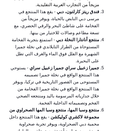
مزيجاً من التجارب العربية التقليدية.
فندق ريتز كارلتون، دبي
- يقع هذا المنتجع في
مرسى دبي النابض بالحياة، ويوفر مزيجاً من
الفخامة على شاطئ البحر والرقي الحضري، مع
تسعة مطاعم وصالات للاختيار من بينها.
منتجع أنانتارا النخلة دبي
- استمتع بتجربة الفخامة
المستوحاة من الطراز التايلاندي في نخلة جميرا
الشهيرة مع الفلل فوق الماء والغرف التي تطل
على البحيرة.
جميرا زعبيل سراي جميرا زعبيل سراي
- يستوحي
هذا المنتجع الواقع في نخلة جميرا تصميمه
المستوحى من القصور التاريخية في تركيا، ويوفر
هذا المنتجع الواقع في نخلة جميرا الفخامة من
خلال جدارياته المرسومة باليد ومنتجعه الصحي
الفخم وتصميماته الداخلية الفخمة.
منتجع وسبا المها، منتجع وسبا المها الصحراوي من
مجموعة لاكشري كوليكشن
- يقع هذا المنتجع داخل
محمية دبي الصحراوية، ويوفر تجربة صحراوية
فريدة من نوعها مع أجنحة مستوحاة من الطراز