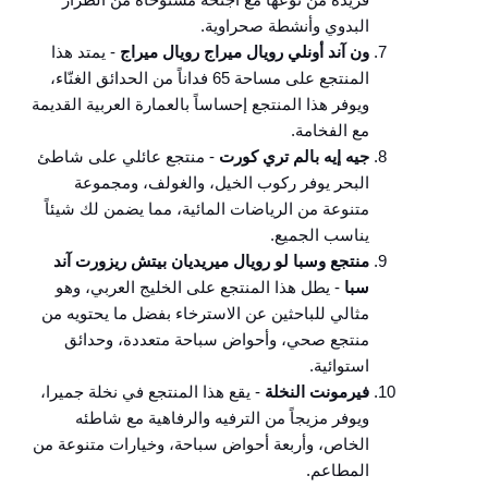
البدوي وأنشطة صحراوية.
ون آند أونلي رويال ميراج رويال ميراج
- يمتد هذا
المنتجع على مساحة 65 فداناً من الحدائق الغنّاء،
ويوفر هذا المنتجع إحساساً بالعمارة العربية القديمة
مع الفخامة.
جيه إيه بالم تري كورت
- منتجع عائلي على شاطئ
البحر يوفر ركوب الخيل، والغولف، ومجموعة
متنوعة من الرياضات المائية، مما يضمن لك شيئاً
يناسب الجميع.
منتجع وسبا لو رويال ميريديان بيتش ريزورت آند
سبا
- يطل هذا المنتجع على الخليج العربي، وهو
مثالي للباحثين عن الاسترخاء بفضل ما يحتويه من
منتجع صحي، وأحواض سباحة متعددة، وحدائق
استوائية.
فيرمونت النخلة
- يقع هذا المنتجع في نخلة جميرا،
ويوفر مزيجاً من الترفيه والرفاهية مع شاطئه
الخاص، وأربعة أحواض سباحة، وخيارات متنوعة من
المطاعم.