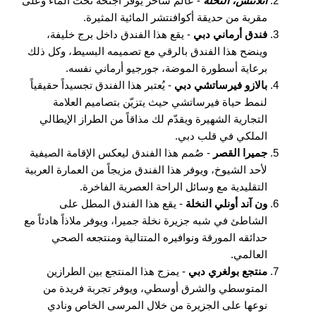
أتلانتس، النخلة
- عالم ساحر يوفر أجنحة تحت الماء وعلى
مقربة من حديقة أكوافنتشر المائية المثيرة.
فندق أرماني دبي
- يقع هذا الفندق داخل برج خليفة،
وينضح هذا الفندق بالرقي مع تصميمه البسيط، وكل ذلك
برعاية أسطورة الموضة، جورجيو أرماني نفسه.
بالازو فيرساتشي دبي
- يُعتبر هذا الفندق تجسيداً حقيقياً
لنمط حياة فيرساتشي حيث يتزيّن بتصاميم العلامة
التجارية الشهيرة ويقدّم لك مذاقاً من الطراز الإيطالي
الملكي في قلب دبي.
جميرا القصر
- صُمم هذا الفندق ليعكس الإقامة الصيفية
لأحد الشيوخ، ويوفر هذا الفندق مزيجاً من العمارة العربية
التقليدية مع وسائل الراحة العصرية الفاخرة.
ون آند أونلي النخلة
- يقع هذا الفندق المطل على
الشاطئ في شبه جزيرة نخلة جميرا، ويوفر ملاذاً هادئاً مع
حدائقه المورقة ونوافيره المتتالية ومنتجعه الصحي
العالمي.
منتجع بولغري دبي
- يمزج هذا المنتجع بين الطرازين
المتوسطي والشرق أوسطي، ويوفر تجربة فريدة من
نوعها على الجزيرة من خلال المرسى الخاص ونادي