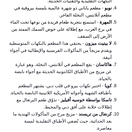
النكهات التقليدية والتقنيات الحديثة.
نوبو
- مطعم ياباني ذو شهرة عالمية بلمسة بيروفية في
مطعم أتلانتس، النخلة الفاخر.
المهرة
- استمتع بتجربة طعام فريدة من نوعها تحت الماء
في برج العرب، مع إطلالة على حوض السمك الممتد من
الأرض إلى السقف.
لا بيتيت ميزون
- يحتفي هذا المطعم بالنكهات المتوسطية
ويقدم مزيجاً من المأكولات الفرنسية والإيطالية في أجواء
أنيقة.
هاكاسان
- يقع المطعم في أتلانتس، النخلة، وهو عبارة
عن مزيج من الأطباق الكانتونية الحديثة مع أجواء نابضة
بالحياة.
كويا
- اختبر نكهات بيرو في قلب دبي. يشتهر المطعم
بأطباقه الشهية وأجوائه الأمريكية اللاتينية النابضة بالحياة.
تاسكا بواسطة خوسيه أفيليز
- تذوّق طعم البرتغال مع
إطلالات خلابة على أفق دبي والمحيط.
كرنفال من تريسند
- مزيج مرح من المأكولات الهندية ما
بعد الحداثية، حيث تُضفي الأطباق التقليدية لمسة
معاصرة.