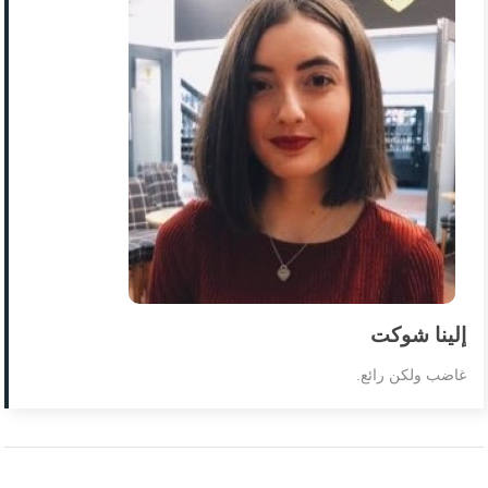
إلينا شوكت
غاضب ولكن رائع.